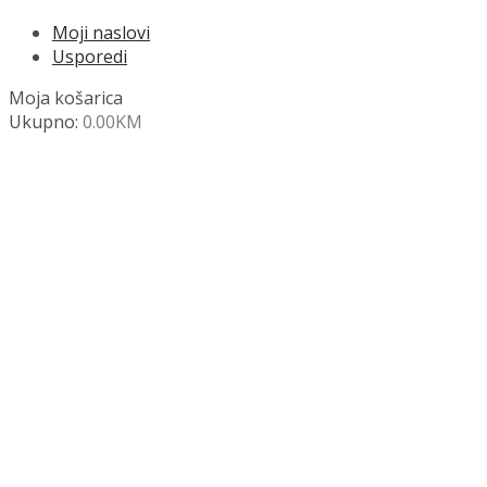
Moji naslovi
Usporedi
Moja košarica
Ukupno:
0.00
KM
NAZOVITE +387 63 472 847
Search
SHOP
Moja košara
Odjava
Popis željenih naslova
Moj račun
Pregled po kategorijama