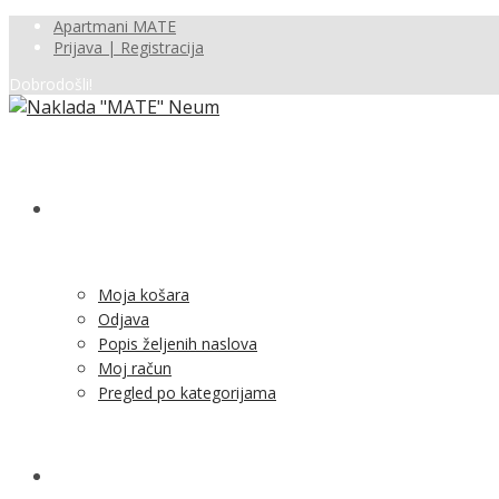
Apartmani MATE
Prijava | Registracija
Dobrodošli!
SHOP
Moja košara
Odjava
Popis željenih naslova
Moj račun
Pregled po kategorijama
NOVOSTI