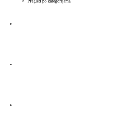
Moj račun
Pregled po kategorijama
NOVOSTI
KONTAKT
O NAMA