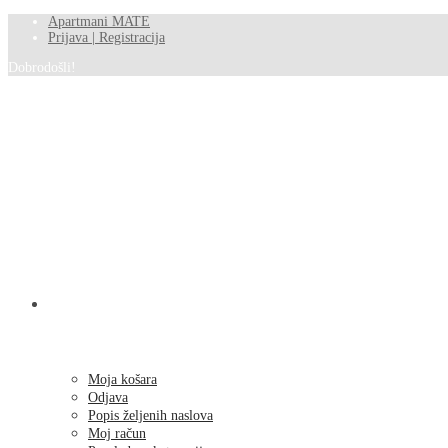
Apartmani MATE
Prijava | Registracija
Dobrodošli!
SHOP
Moja košara
Odjava
Popis željenih naslova