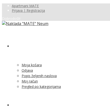
Apartmani MATE
Prijava | Registracija
Dobrodošli!
SHOP
Moja košara
Odjava
Popis željenih naslova
Moj račun
Pregled po kategorijama
NOVOSTI