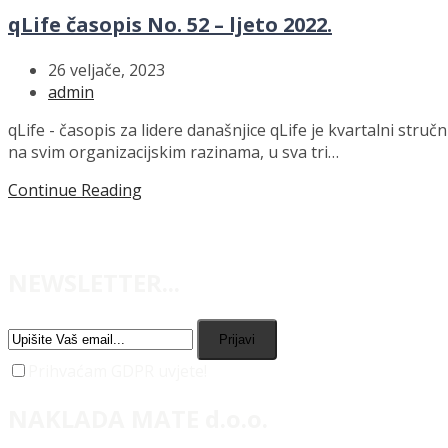
qLife časopis No. 52 – ljeto 2022.
26 veljače, 2023
admin
qLife - časopis za lidere današnjice qLife je kvartalni struč
na svim organizacijskim razinama, u sva tri…
Continue Reading
NEWSLETTER...
Prijavi
Prihvaćam GDPR uvjete!
NAKLADA MATE d.o.o.