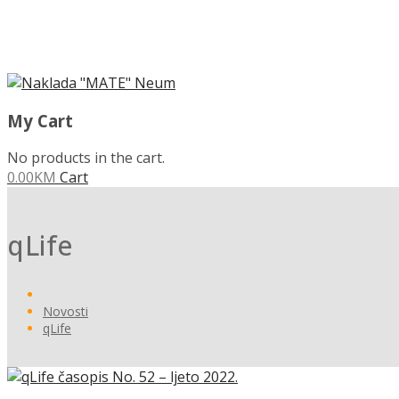
MENU
My Cart
No products in the cart.
0.00
KM
Cart
qLife
Novosti
qLife