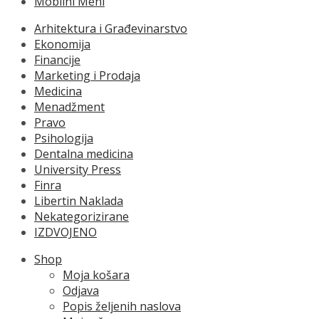
Mobilni Meni
Arhitektura i Građevinarstvo
Ekonomija
Financije
Marketing i Prodaja
Medicina
Menadžment
Pravo
Psihologija
Dentalna medicina
University Press
Finra
Libertin Naklada
Nekategorizirane
IZDVOJENO
Shop
Moja košara
Odjava
Popis željenih naslova