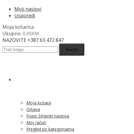
Moji naslovi
Usporedi
Moja košarica
Ukupno:
0.00
KM
NAZOVITE +387 63 472 847
Search
SHOP
Moja košara
Odjava
Popis željenih naslova
Moj račun
Pregled po kategorijama