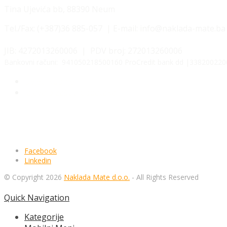
Tina Ujevića bb, 88390 Neum
Tel./Fax:
(+387)36 885-057 | E-mail: info@naklada-mate.ba
JIB: 4272013260006 | PDV broj: 272013260006
Bankovni računi: 941050218500160 ProCredit bank dd |3382002200
Uvjeti kupnje
Izjava o zaštiti podataka
Facebook
Linkedin
© Copyright 2026
Naklada Mate d.o.o.
- All Rights Reserved
Quick Navigation
Kategorije