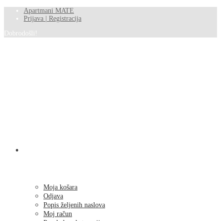
Apartmani MATE
Prijava | Registracija
Dobrodošli!
SHOP
Moja košara
Odjava
Popis željenih naslova
Moj račun