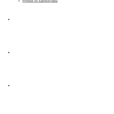
Pregled po kategorijama
NOVOSTI
KONTAKT
O NAMA
MENU