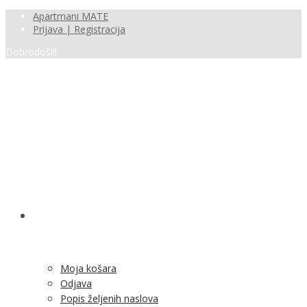
Apartmani MATE
Prijava | Registracija
Dobrodošli!
SHOP
Moja košara
Odjava
Popis željenih naslova