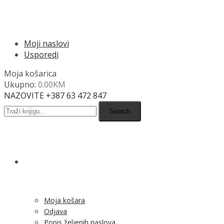
MENU
Moji naslovi
Usporedi
Moja košarica
Ukupno:
0.00
KM
NAZOVITE +387 63 472 847
Search
SHOP
Moja košara
Odjava
Popis željenih naslova