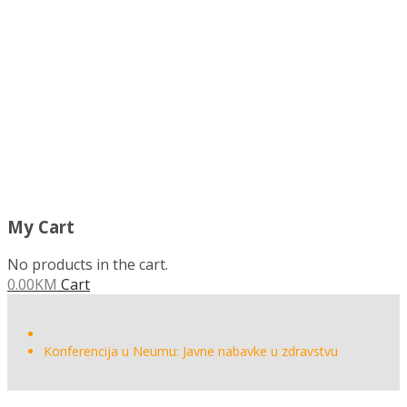
MENU
My Cart
No products in the cart.
0.00
KM
Cart
Konferencija u Neumu: Javne nabavke u zdravstvu