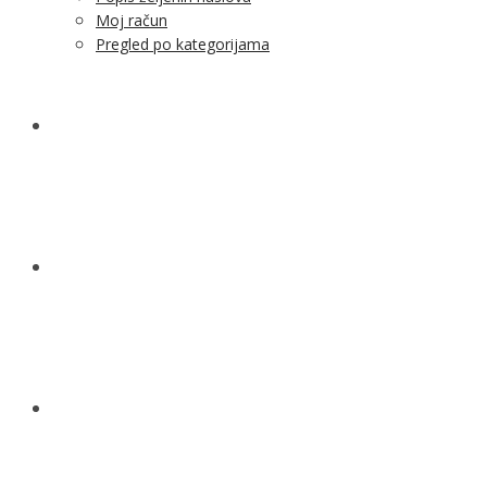
Moj račun
Pregled po kategorijama
NOVOSTI
KONTAKT
O NAMA