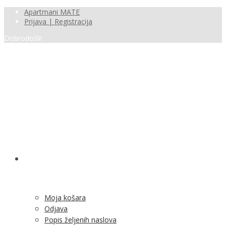
Apartmani MATE
Prijava | Registracija
Dobrodošli!
SHOP
Moja košara
Odjava
Popis željenih naslova