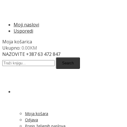
MENU
Moji naslovi
Usporedi
Moja košarica
Ukupno:
0.00
KM
NAZOVITE +387 63 472 847
Search
SHOP
Moja košara
Odjava
Popis željenih naslova