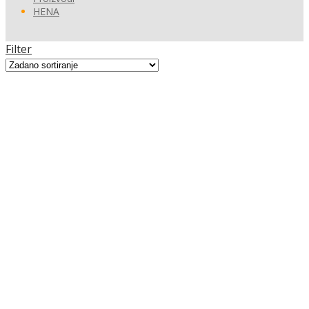
HENA
Filter
View:
12
24
All