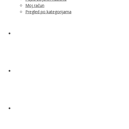
Moj račun
Pregled po kategorijama
NOVOSTI
KONTAKT
O NAMA