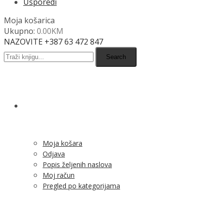
Usporedi
Moja košarica
Ukupno:
0.00
KM
NAZOVITE +387 63 472 847
Search
SHOP
Moja košara
Odjava
Popis željenih naslova
Moj račun
Pregled po kategorijama