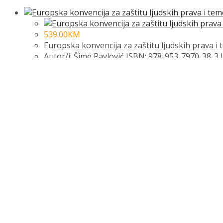
539.00
KM
Europska konvencija za zaštitu ljudskih prava i 
Autor/i: Šime Pavlović ISBN: 978-953-7970-38-3 Iz
Dodaj u košaricu
Dodaj na popis željenih naslova
Dodaj na popis željenih naslova
Quick View
Quick View
699.00
KM
JAVNA NABAVA
Autor/i: Šime Pavlović ISBN: 9789537970543 Izdav
Dodaj u košaricu
Dodaj na popis željenih naslova
Dodaj na popis željenih naslova
Out of Stock
376.00
KM