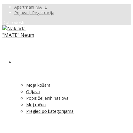
Apartmani MATE
Prijava | Registracija
Dobrodošli!
SHOP
Moja košara
Odjava
Popis željenih naslova
Moj račun
Pregled po kategorijama