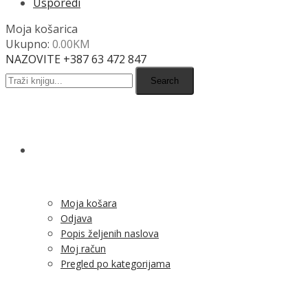
Usporedi
Moja košarica
Ukupno:
0.00
KM
NAZOVITE +387 63 472 847
Search
SHOP
Moja košara
Odjava
Popis željenih naslova
Moj račun
Pregled po kategorijama