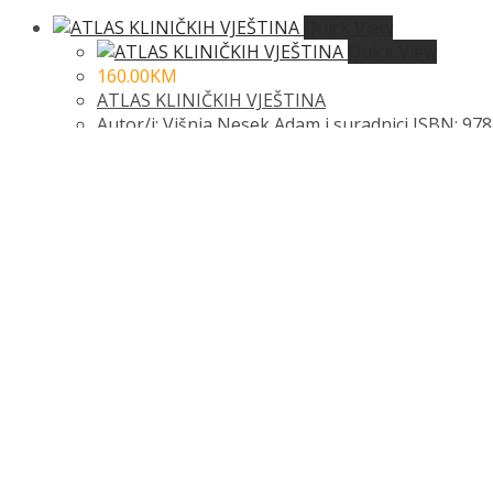
Quick View
Quick View
160.00
KM
ATLAS KLINIČKIH VJEŠTINA
Autor/i: Višnja Nesek Adam i suradnici ISBN: 978
21 x 27 cm Jezik: Hrvatski jezik
Dodaj u košaricu
Dodaj na popis željenih naslova
Dodaj na popis željenih naslova
69.00
KM
ATLAS slikovnih nalaza transabdominalnim ultra
Autor/i: Luka Đudarić i suradnici ISBN: 978-953-
cm Jezik: Hrvatski jezik
Dodaj u košaricu
Dodaj na popis željenih naslova
Dodaj na popis željenih naslova
Quick View
Quick View