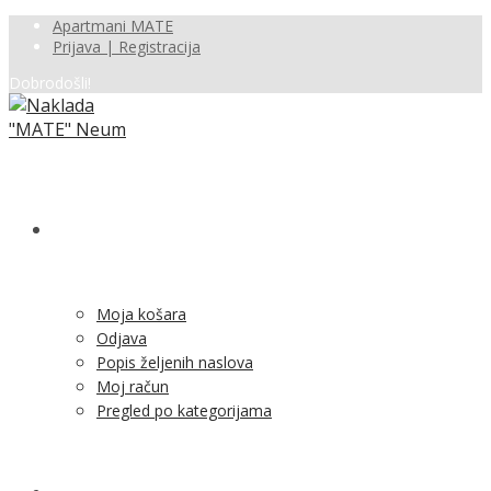
Apartmani MATE
Prijava | Registracija
Dobrodošli!
SHOP
Moja košara
Odjava
Popis željenih naslova
Moj račun
Pregled po kategorijama