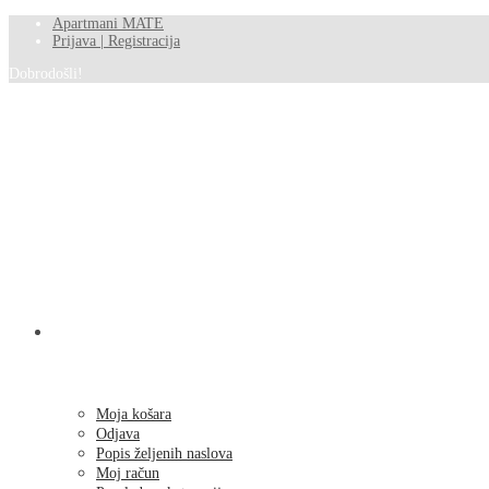
Apartmani MATE
Prijava | Registracija
Dobrodošli!
SHOP
Moja košara
Odjava
Popis željenih naslova