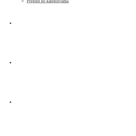
Moj račun
Pregled po kategorijama
NOVOSTI
KONTAKT
O NAMA