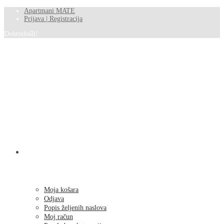
Apartmani MATE
Prijava | Registracija
Dobrodošli!
SHOP
Moja košara
Odjava
Popis željenih naslova