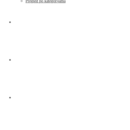
Moj račun
Pregled po kategorijama
NOVOSTI
KONTAKT
O NAMA