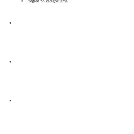
Moj račun
Pregled po kategorijama
NOVOSTI
KONTAKT
O NAMA