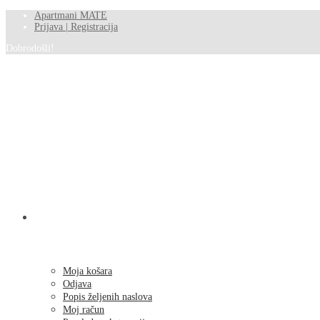
Apartmani MATE
Prijava | Registracija
Dobrodošli!
SHOP
Moja košara
Odjava
Popis željenih naslova