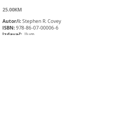
25.00
KM
Autor/i:
Stephen R. Covey
ISBN:
978-86-07-00006-6
Izdavač:
Ilum
Godina:
2024.
Opće informacije:
Tvrdi uvez, 520 str., 16 x 22 cm
Jezik:
BiH jezik
Kategorija:
Psihologija
7 NAVIKA USPJEŠNIH LJUDI količina
Dodaj u košaricu
Dodaj na popis željenih naslova
Dodaj na popis željenih naslova
Uporedi...
Opis
Recenzije (0)