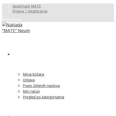
Apartmani MATE
Prijava | Registracija
Dobrodošli!
SHOP
Moja košara
Odjava
Popis željenih naslova
Moj račun
Pregled po kategorijama