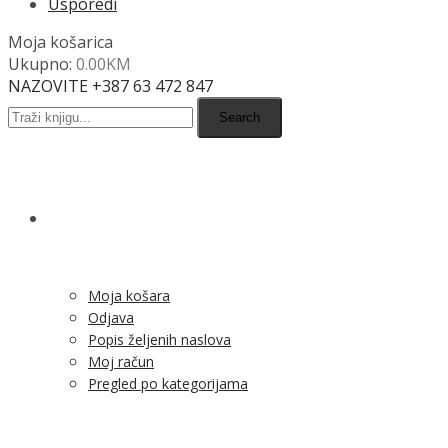
Usporedi
Moja košarica
Ukupno:
0.00
KM
NAZOVITE +387 63 472 847
Search
SHOP
Moja košara
Odjava
Popis željenih naslova
Moj račun
Pregled po kategorijama