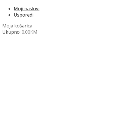
Moji naslovi
Usporedi
Moja košarica
Ukupno:
0.00
KM
NAZOVITE +387 63 472 847
Search
SHOP
Moja košara
Odjava
Popis željenih naslova
Moj račun
Pregled po kategorijama