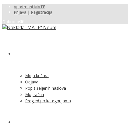
Apartmani MATE
Prijava | Registracija
Dobrodošli!
SHOP
Moja košara
Odjava
Popis željenih naslova
Moj račun
Pregled po kategorijama
NOVOSTI