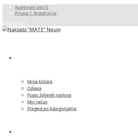
Apartmani MATE
Prijava | Registracija
Dobrodošli!
SHOP
Moja košara
Odjava
Popis željenih naslova
Moj račun
Pregled po kategorijama
NOVOSTI