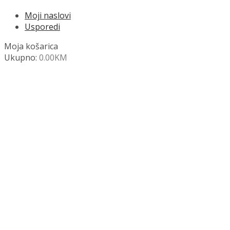
Moji naslovi
Usporedi
Moja košarica
Ukupno:
0.00
KM
NAZOVITE +387 63 472 847
Search
SHOP
Moja košara
Odjava
Popis željenih naslova
Moj račun
Pregled po kategorijama