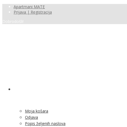
Apartmani MATE
Prijava | Registracija
Dobrodošli!
SHOP
Moja košara
Odjava
Popis željenih naslova