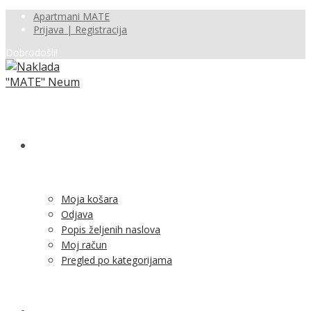
Apartmani MATE
Prijava | Registracija
Dobrodošli!
SHOP
Moja košara
Odjava
Popis željenih naslova
Moj račun
Pregled po kategorijama