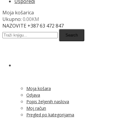
Usporedi
Moja košarica
Ukupno:
0.00
KM
NAZOVITE +387 63 472 847
Search
SHOP
Moja košara
Odjava
Popis željenih naslova
Moj račun
Pregled po kategorijama