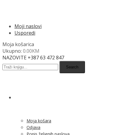
Usporedi
Moja košarica
Ukupno:
0.00
KM
NAZOVITE +387 63 472 847
Search
SHOP
Moja košara
Odjava
Popis željenih naslova
Moj račun
Pregled po kategorijama