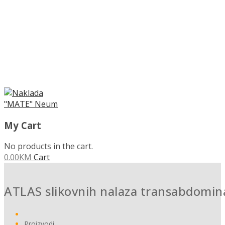
My Cart
No products in the cart.
0.00
KM
Cart
ATLAS slikovnih nalaza transabdomina
Proizvodi
ATLAS slikovnih nalaza transabdominalnim ultrazvukom u žens
PREVENCIJA OVISNOSTI priručnik za planiranje, progr