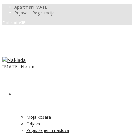
Apartmani MATE
Prijava | Registracija
Dobrodošli!
SHOP
Moja košara
Odjava
Popis željenih naslova
Moj račun
Pregled po kategorijama