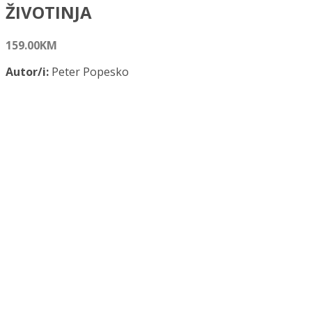
ŽIVOTINJA
159.00
KM
Autor/i:
Peter Popesko
ISBN:
978-953-176-253-8
Izdavač:
Medicinska naklada
Godina:
2004.
Opće informacije:
Tvrdi uvez, 630 str., 630 str.
Jezik:
Hrvatski jezik
Kategorija:
Medicina
ATLAS TOPOGRAFSKE ANATOMIJE DOMAĆIH ŽIVOTINJA ko
Dodaj u košaricu
Dodaj na popis željenih naslova
Dodaj na popis željenih naslova
Uporedi...
Opis