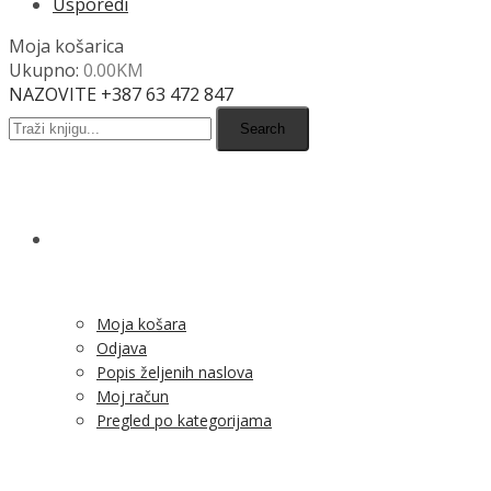
Usporedi
Moja košarica
Ukupno:
0.00
KM
NAZOVITE +387 63 472 847
Search
SHOP
Moja košara
Odjava
Popis željenih naslova
Moj račun
Pregled po kategorijama