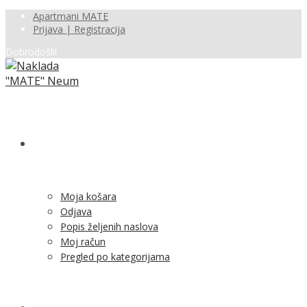
Apartmani MATE
Prijava | Registracija
Dobrodošli!
SHOP
Moja košara
Odjava
Popis željenih naslova
Moj račun
Pregled po kategorijama