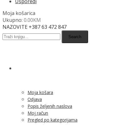
Usporedi
Moja košarica
Ukupno:
0.00
KM
NAZOVITE +387 63 472 847
Search
SHOP
Moja košara
Odjava
Popis željenih naslova
Moj račun
Pregled po kategorijama