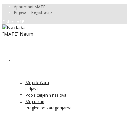
Apartmani MATE
Prijava | Registracija
Dobrodošli!
SHOP
Moja košara
Odjava
Popis željenih naslova
Moj račun
Pregled po kategorijama