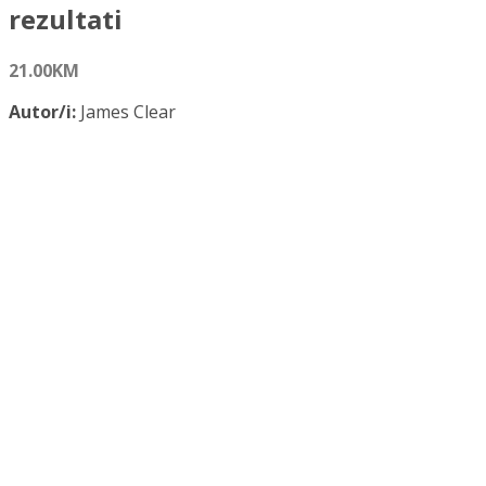
rezultati
21.00
KM
Autor/i:
James Clear
ISBN:
9789926509309
Izdavač:
Ilum
Godina:
2023.
Opće informacije:
Tvrdi uvez, 306 str., 15 x 21 cm
Jezik:
BiH jezik
Kategorija:
Psihologija
ATOMSKE NAVIKE - Male promjene, veliki rezultati količina
Dodaj u košaricu
Dodaj na popis željenih naslova
Dodaj na popis željenih naslova
Uporedi...
Opis