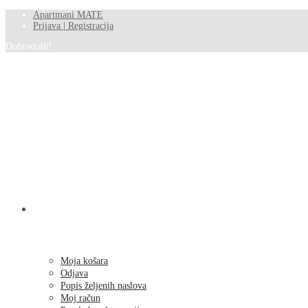
Apartmani MATE
Prijava | Registracija
Dobrodošli!
SHOP
Moja košara
Odjava
Popis željenih naslova
Moj račun