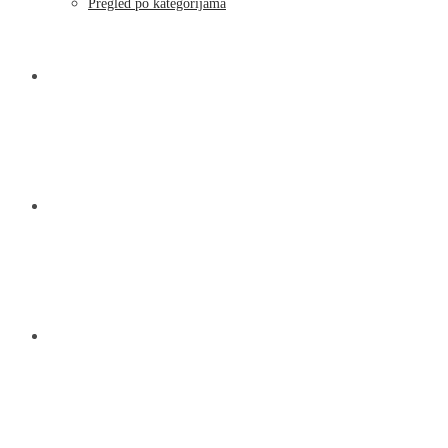
Pregled po kategorijama
NOVOSTI
KONTAKT
O NAMA