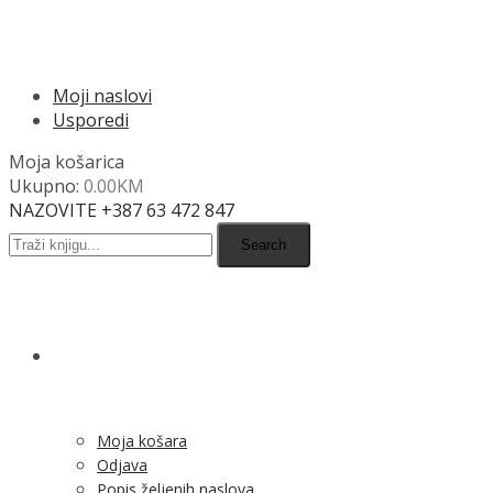
MENU
Moji naslovi
Usporedi
Moja košarica
Ukupno:
0.00
KM
NAZOVITE +387 63 472 847
Search
SHOP
Moja košara
Odjava
Popis željenih naslova