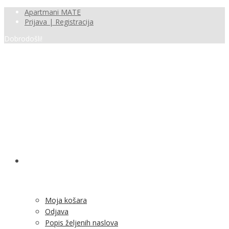
Apartmani MATE
Prijava | Registracija
Dobrodošli!
SHOP
Moja košara
Odjava
Popis željenih naslova