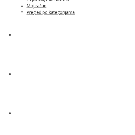
Moj račun
Pregled po kategorijama
NOVOSTI
KONTAKT
O NAMA