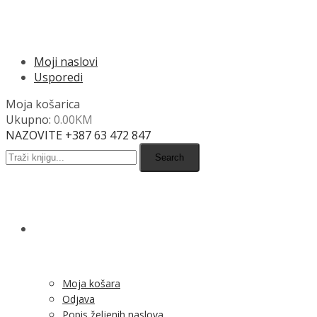
MENU
Moji naslovi
Usporedi
Moja košarica
Ukupno:
0.00
KM
NAZOVITE +387 63 472 847
Search
SHOP
Moja košara
Odjava
Popis željenih naslova