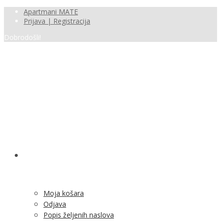
Apartmani MATE
Prijava | Registracija
Dobrodošli!
SHOP
Moja košara
Odjava
Popis željenih naslova