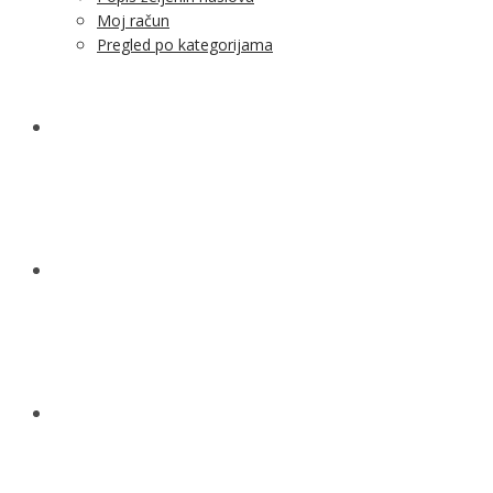
Moj račun
Pregled po kategorijama
NOVOSTI
KONTAKT
O NAMA