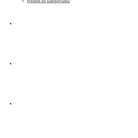
Pregled po kategorijama
NOVOSTI
KONTAKT
O NAMA
MENU