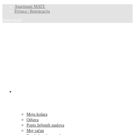
Apartmani MATE
Prijava | Registracija
Dobrodošli!
SHOP
Moja košara
Odjava
Popis željenih naslova
Moj račun