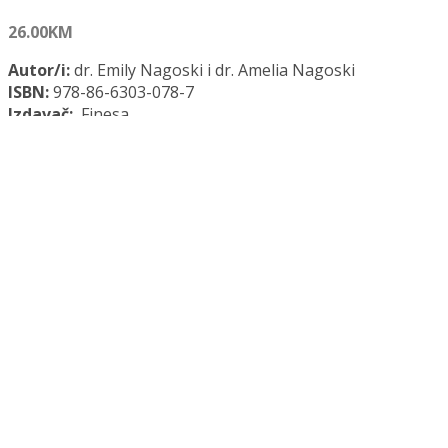
26.00
KM
Autor/i:
dr. Emily Nagoski i dr. Amelia Nagoski
ISBN:
978-86-6303-078-7
Izdavač:
Finesa
Godina:
2022.
Opće informacije:
Meki uvez, 277 str., 16 x 24 cm
Jezik:
Srpski jezik
Kategorija:
Psihologija
Burnout sindrom izgaranja količina
Dodaj u košaricu
Dodaj na popis željenih naslova
Dodaj na popis željenih naslova
Uporedi...
Opis
Recenzije (0)