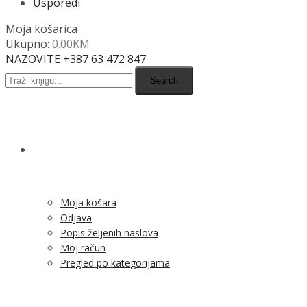
Usporedi
Moja košarica
Ukupno:
0.00
KM
NAZOVITE +387 63 472 847
Search
SHOP
Moja košara
Odjava
Popis željenih naslova
Moj račun
Pregled po kategorijama