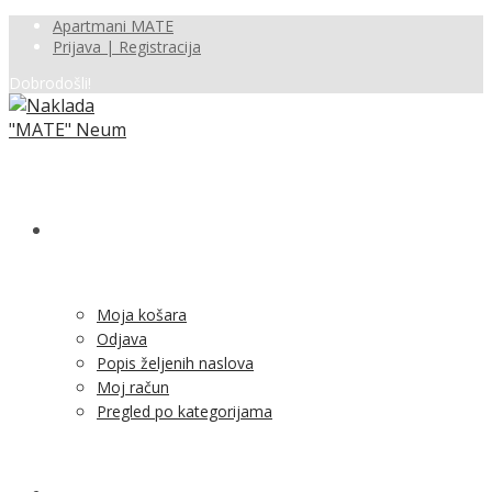
Apartmani MATE
Prijava | Registracija
Dobrodošli!
SHOP
Moja košara
Odjava
Popis željenih naslova
Moj račun
Pregled po kategorijama