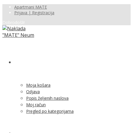
Apartmani MATE
Prijava | Registracija
Dobrodošli!
SHOP
Moja košara
Odjava
Popis željenih naslova
Moj račun
Pregled po kategorijama