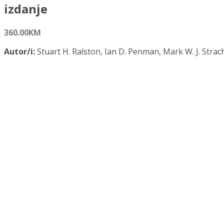
izdanje
360.00
KM
Autor/i:
Stuart H. Ralston, Ian D. Penman, Mark W. J. Strac
Hobson
ISBN:
978-953-368-072-9
Izdavač:
Medicinska naklada
Godina:
2022.
Opće informacije:
Tvrdi uvez, 1416 str., 20 x 27 cm
Jezik:
Hrvatski jezik
Kategorija:
Medicina
DAVIDSONOVE OSNOVE INTERNE MEDICINE 23. izdanje kol
Dodaj u košaricu
Dodaj na popis željenih naslova
Dodaj na popis željenih naslova
Uporedi...