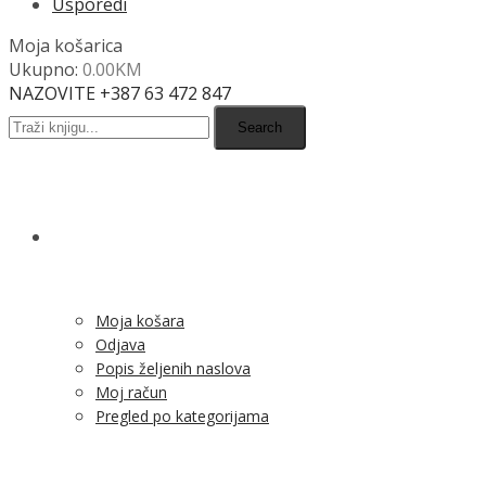
Usporedi
Moja košarica
Ukupno:
0.00
KM
NAZOVITE +387 63 472 847
Search
SHOP
Moja košara
Odjava
Popis željenih naslova
Moj račun
Pregled po kategorijama