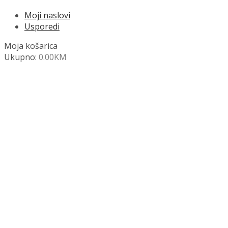
Moji naslovi
Usporedi
Moja košarica
Ukupno:
0.00
KM
NAZOVITE +387 63 472 847
Search
SHOP
Moja košara
Odjava
Popis željenih naslova
Moj račun
Pregled po kategorijama