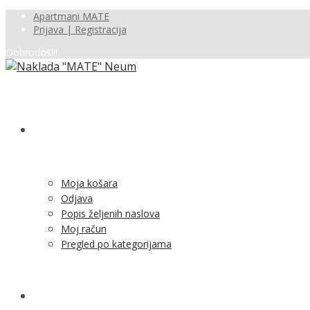
Apartmani MATE
Prijava | Registracija
Dobrodošli!
SHOP
Moja košara
Odjava
Popis željenih naslova
Moj račun
Pregled po kategorijama
NOVOSTI