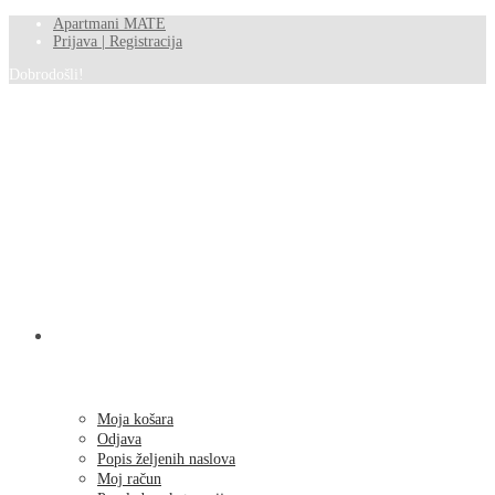
Apartmani MATE
Prijava | Registracija
Dobrodošli!
SHOP
Moja košara
Odjava
Popis željenih naslova
Moj račun