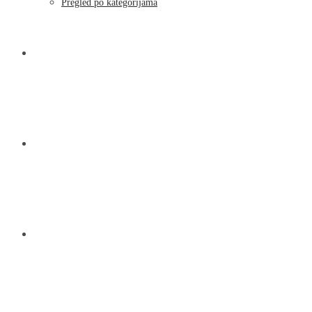
Pregled po kategorijama
NOVOSTI
KONTAKT
O NAMA
MENU