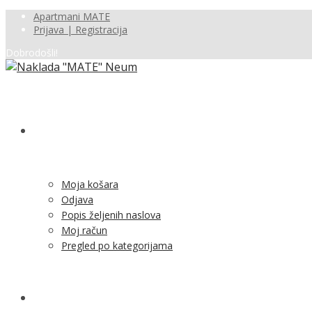
Apartmani MATE
Prijava | Registracija
Dobrodošli!
SHOP
Moja košara
Odjava
Popis željenih naslova
Moj račun
Pregled po kategorijama
NOVOSTI