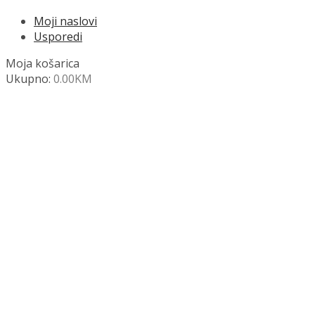
Moji naslovi
Usporedi
Moja košarica
Ukupno:
0.00
KM
NAZOVITE +387 63 472 847
Search
SHOP
Moja košara
Odjava
Popis željenih naslova
Moj račun
Pregled po kategorijama