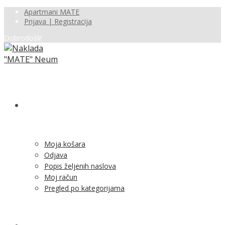
Apartmani MATE
Prijava | Registracija
Dobrodošli!
SHOP
Moja košara
Odjava
Popis željenih naslova
Moj račun
Pregled po kategorijama