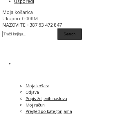
Usporedi
Moja košarica
Ukupno:
0.00
KM
NAZOVITE +387 63 472 847
Search
SHOP
Moja košara
Odjava
Popis željenih naslova
Moj račun
Pregled po kategorijama