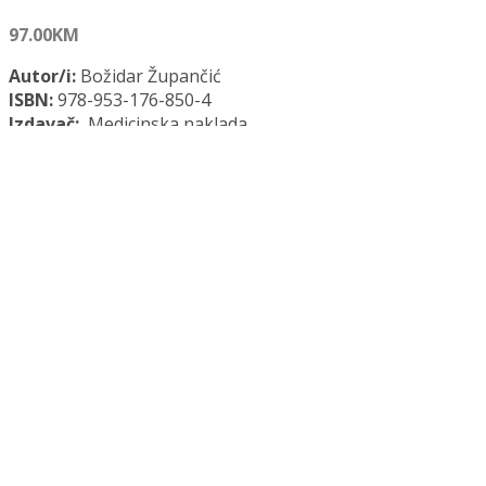
97.00
KM
Autor/i:
Božidar Župančić
ISBN:
978-953-176-850-4
Izdavač:
Medicinska naklada
Godina:
2018.
Opće informacije:
Tvrdi uvez, 342 str., 17 x 24 cm
Jezik:
Hrvatski jezik
Kategorija:
Medicina
DJEČJA UROLOGIJA količina
Dodaj u košaricu
Dodaj na popis željenih naslova
Dodaj na popis željenih naslova
Uporedi...
Opis
Recenzije (0)