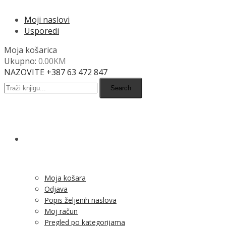
Moji naslovi
Usporedi
Moja košarica
Ukupno:
0.00
KM
NAZOVITE +387 63 472 847
Search
SHOP
Moja košara
Odjava
Popis željenih naslova
Moj račun
Pregled po kategorijama