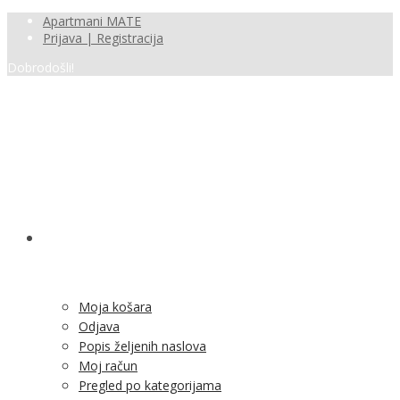
Apartmani MATE
Prijava | Registracija
Dobrodošli!
SHOP
Moja košara
Odjava
Popis željenih naslova
Moj račun
Pregled po kategorijama