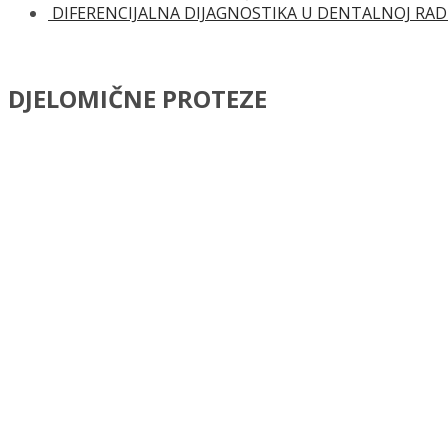
DIFERENCIJALNA DIJAGNOSTIKA U DENTALNOJ RADI
DJELOMIČNE PROTEZE
122.00
KM
K. Kraljević i S. Kraljević Šimunković
Kategorija:
Dentalna medicina
DJELOMIČNE PROTEZE količina
Dodaj u košaricu
Dodaj na popis željenih naslova
Dodaj na popis željenih naslova
Uporedi...
Opis
Recenzije (0)