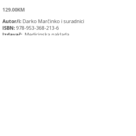
129.00
KM
Autor/i:
Darko Marčinko i suradnici
ISBN:
978-953-368-213-6
Izdavač:
Medicinska naklada
Godina:
2025.
Opće informacije:
Meki uvez, 328 str., 17 x 24 cm
Jezik:
Hrvatski jezik
Kategorije:
Medicina
,
Psihologija
DOBRI ODNOSI količina
Dodaj u košaricu
Dodaj na popis željenih naslova
Dodaj na popis željenih naslova
Uporedi...
Opis
Recenzije (0)