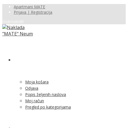
Apartmani MATE
Prijava | Registracija
Dobrodošli!
SHOP
Moja košara
Odjava
Popis željenih naslova
Moj račun
Pregled po kategorijama