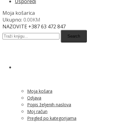
Usporedi
Moja košarica
Ukupno:
0.00
KM
NAZOVITE +387 63 472 847
Search
SHOP
Moja košara
Odjava
Popis željenih naslova
Moj račun
Pregled po kategorijama