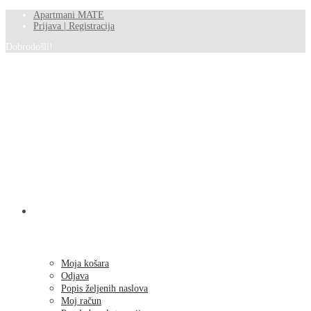
Apartmani MATE
Prijava | Registracija
Dobrodošli!
SHOP
Moja košara
Odjava
Popis željenih naslova
Moj račun