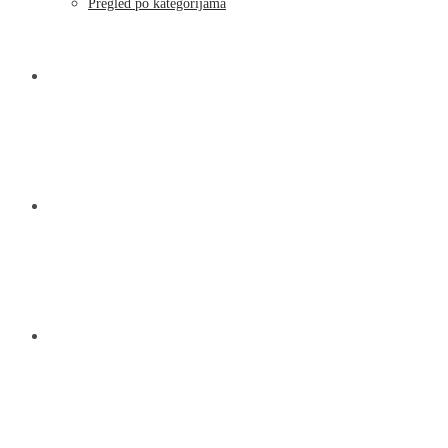
Pregled po kategorijama
NOVOSTI
KONTAKT
O NAMA
MENU