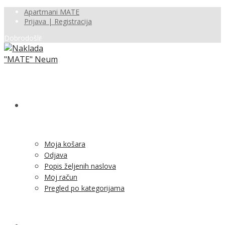
Apartmani MATE
Prijava | Registracija
Dobrodošli!
SHOP
Moja košara
Odjava
Popis željenih naslova
Moj račun
Pregled po kategorijama