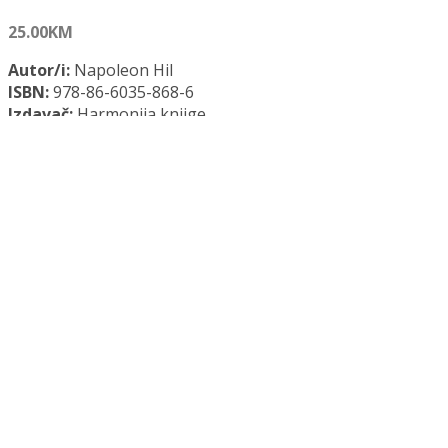
25.00
KM
Autor/i:
Napoleon Hil
ISBN:
978-86-6035-868-6
Izdavač:
Harmonija knjige
Godina:
2021.
Opće informacije:
Meki uvez, 316 str., 15,0 cm x 23,0 cm
Jezik:
Srpski jezik
Kategorija:
Psihologija
EKSPERTSKI KURS količina
Dodaj u košaricu
Dodaj na popis željenih naslova
Dodaj na popis željenih naslova
Uporedi...
Opis
Recenzije (0)