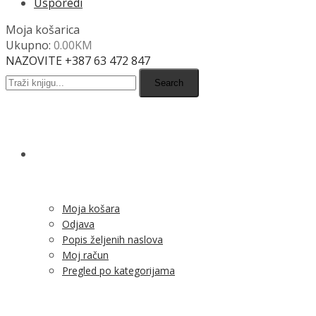
Usporedi
Moja košarica
Ukupno:
0.00
KM
NAZOVITE +387 63 472 847
Search
SHOP
Moja košara
Odjava
Popis željenih naslova
Moj račun
Pregled po kategorijama