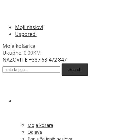
MENU
Moji naslovi
Usporedi
Moja košarica
Ukupno:
0.00
KM
NAZOVITE +387 63 472 847
Search
SHOP
Moja košara
Odjava
Popis željenih naslova