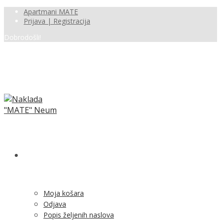
Apartmani MATE
Prijava | Registracija
Dobrodošli!
SHOP
Moja košara
Odjava
Popis željenih naslova