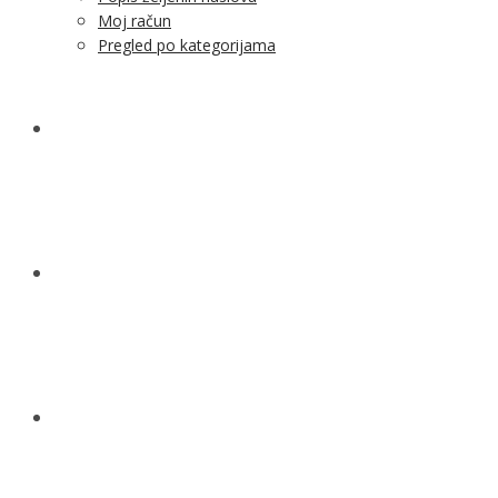
Moj račun
Pregled po kategorijama
NOVOSTI
KONTAKT
O NAMA