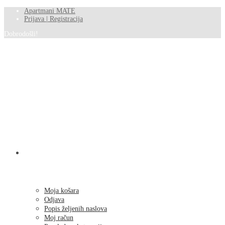
Apartmani MATE
Prijava | Registracija
Dobrodošli!
SHOP
Moja košara
Odjava
Popis željenih naslova
Moj račun