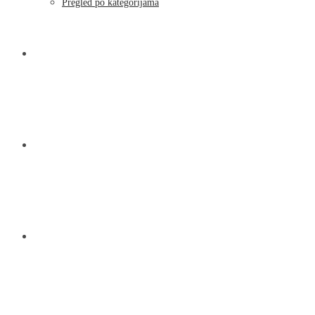
Pregled po kategorijama
NOVOSTI
KONTAKT
O NAMA
MENU