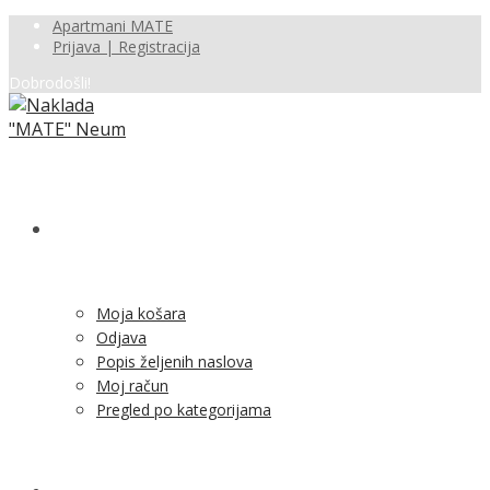
Apartmani MATE
Prijava | Registracija
Dobrodošli!
SHOP
Moja košara
Odjava
Popis željenih naslova
Moj račun
Pregled po kategorijama