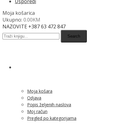
Usporedi
Moja košarica
Ukupno:
0.00
KM
NAZOVITE +387 63 472 847
Search
SHOP
Moja košara
Odjava
Popis željenih naslova
Moj račun
Pregled po kategorijama