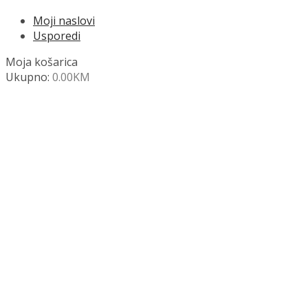
Moji naslovi
Usporedi
Moja košarica
Ukupno:
0.00
KM
NAZOVITE +387 63 472 847
Search
SHOP
Moja košara
Odjava
Popis željenih naslova
Moj račun
Pregled po kategorijama