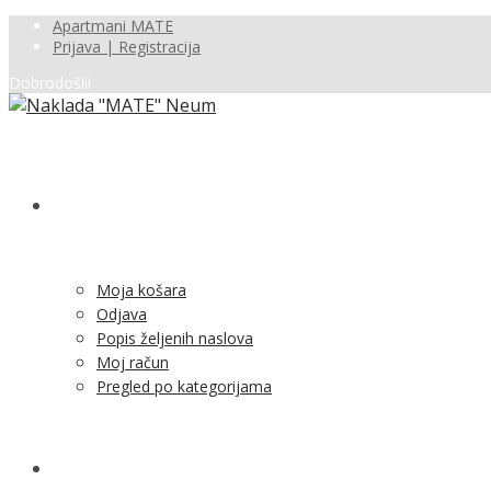
Apartmani MATE
Prijava | Registracija
Dobrodošli!
SHOP
Moja košara
Odjava
Popis željenih naslova
Moj račun
Pregled po kategorijama
NOVOSTI