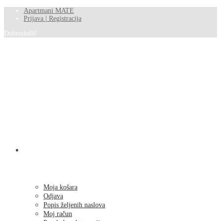
Apartmani MATE
Prijava | Registracija
Dobrodošli!
SHOP
Moja košara
Odjava
Popis željenih naslova
Moj račun