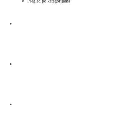
Pregled po kategorijama
NOVOSTI
KONTAKT
O NAMA
MENU