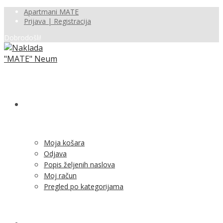
Apartmani MATE
Prijava | Registracija
Dobrodošli!
SHOP
Moja košara
Odjava
Popis željenih naslova
Moj račun
Pregled po kategorijama