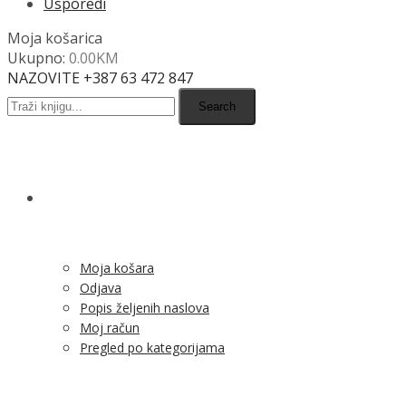
Usporedi
Moja košarica
Ukupno:
0.00
KM
NAZOVITE +387 63 472 847
Search
SHOP
Moja košara
Odjava
Popis željenih naslova
Moj račun
Pregled po kategorijama