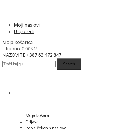
MENU
Moji naslovi
Usporedi
Moja košarica
Ukupno:
0.00
KM
NAZOVITE +387 63 472 847
Search
SHOP
Moja košara
Odjava
Popis željenih naslova