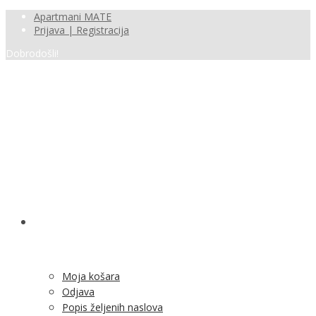
Apartmani MATE
Prijava | Registracija
Dobrodošli!
SHOP
Moja košara
Odjava
Popis željenih naslova