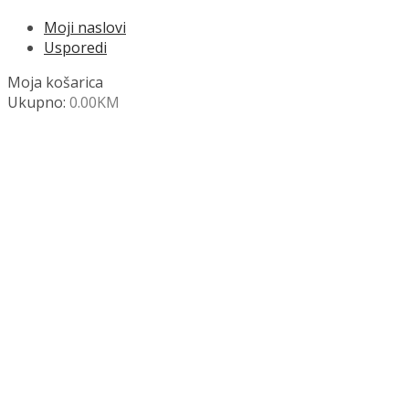
Moji naslovi
Usporedi
Moja košarica
Ukupno:
0.00
KM
NAZOVITE +387 63 472 847
Search
SHOP
Moja košara
Odjava
Popis željenih naslova
Moj račun
Pregled po kategorijama