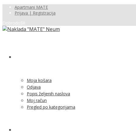
Apartmani MATE
Prijava | Registracija
Dobrodošli!
SHOP
Moja košara
Odjava
Popis željenih naslova
Moj račun
Pregled po kategorijama
NOVOSTI