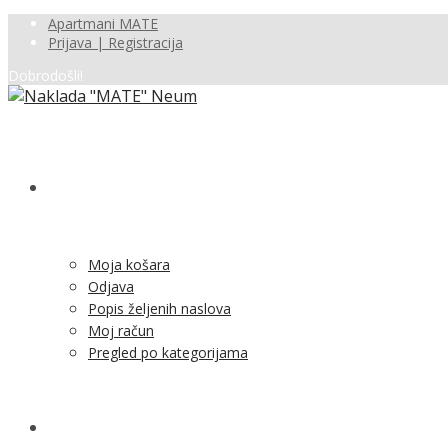
Apartmani MATE
Prijava | Registracija
Dobrodošli!
SHOP
Moja košara
Odjava
Popis željenih naslova
Moj račun
Pregled po kategorijama
NOVOSTI