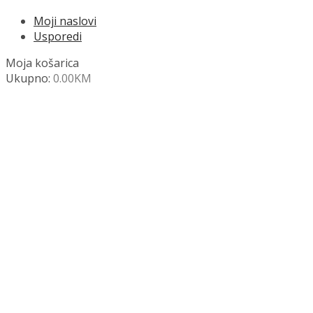
Moji naslovi
Usporedi
Moja košarica
Ukupno:
0.00
KM
NAZOVITE +387 63 472 847
Search
SHOP
Moja košara
Odjava
Popis željenih naslova
Moj račun
Pregled po kategorijama