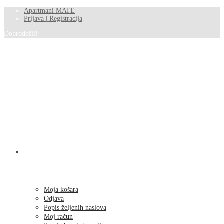
Apartmani MATE
Prijava | Registracija
Dobrodošli!
SHOP
Moja košara
Odjava
Popis željenih naslova
Moj račun