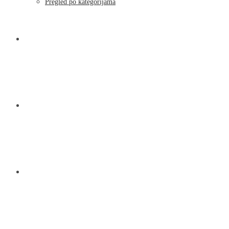
Pregled po kategorijama
NOVOSTI
KONTAKT
O NAMA
MENU