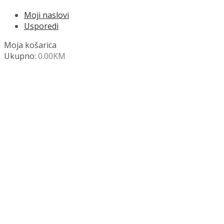
Moji naslovi
Usporedi
Moja košarica
Ukupno:
0.00
KM
NAZOVITE +387 63 472 847
Search
SHOP
Moja košara
Odjava
Popis željenih naslova
Moj račun
Pregled po kategorijama