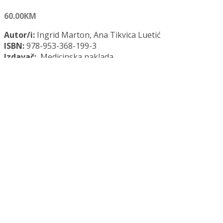
60.00
KM
Autor/i:
Ingrid Marton, Ana Tikvica Luetić
ISBN:
978-953-368-199-3
Izdavač:
Medicinska naklada
Godina:
2025.
Opće informacije:
Meki uvez, 86 str, 15 x 21 cm
Jezik:
Hrvatski jezik
Kategorija:
Medicina
HITNA STANJA U GINEKOLOGIJI I PORODNIŠTVU količina
Dodaj u košaricu
Dodaj na popis željenih naslova
Dodaj na popis željenih naslova
Uporedi...
Opis
Recenzije (0)