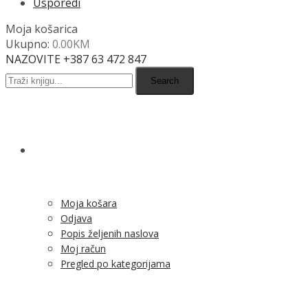
Usporedi
Moja košarica
Ukupno:
0.00
KM
NAZOVITE +387 63 472 847
Search
SHOP
Moja košara
Odjava
Popis željenih naslova
Moj račun
Pregled po kategorijama