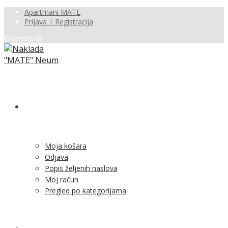
Apartmani MATE
Prijava | Registracija
Dobrodošli!
SHOP
Moja košara
Odjava
Popis željenih naslova
Moj račun
Pregled po kategorijama