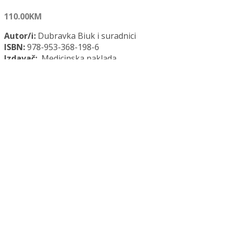
110.00
KM
Autor/i:
Dubravka Biuk i suradnici
ISBN:
978-953-368-198-6
Izdavač:
Medicinska naklada
Godina:
2025.
Opće informacije:
Tvrdi uvez, 222 str., 17 x 24 cm
Jezik:
Hrvatski jezik
Kategorija:
Medicina
HITNA STANJA U OFTALMOLOGIJI količina
Dodaj u košaricu
Dodaj na popis željenih naslova
Dodaj na popis željenih naslova
Uporedi...
Opis
Recenzije (0)