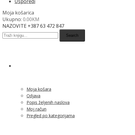
Usporedi
Moja košarica
Ukupno:
0.00
KM
NAZOVITE +387 63 472 847
Search
SHOP
Moja košara
Odjava
Popis željenih naslova
Moj račun
Pregled po kategorijama