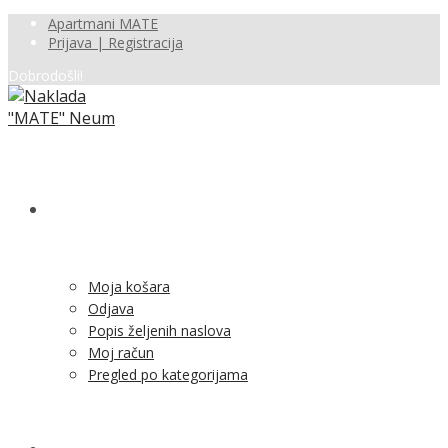
Apartmani MATE
Prijava | Registracija
Dobrodošli!
SHOP
Moja košara
Odjava
Popis željenih naslova
Moj račun
Pregled po kategorijama