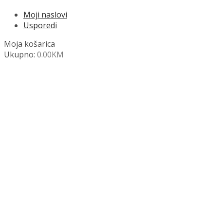
Moji naslovi
Usporedi
Moja košarica
Ukupno:
0.00
KM
NAZOVITE +387 63 472 847
Search
SHOP
Moja košara
Odjava
Popis željenih naslova
Moj račun
Pregled po kategorijama