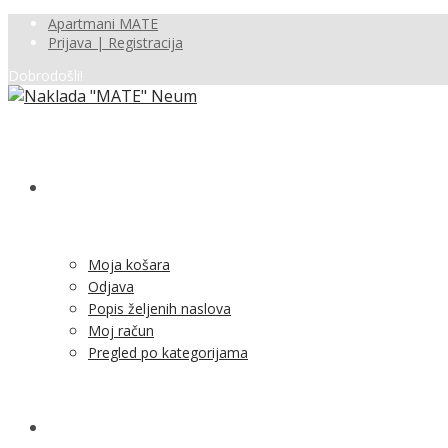
Apartmani MATE
Prijava | Registracija
Dobrodošli!
SHOP
Moja košara
Odjava
Popis željenih naslova
Moj račun
Pregled po kategorijama
NOVOSTI