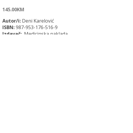
145.00
KM
Autor/i:
Deni Karelović
ISBN:
987-953-176-516-9
Izdavač:
Medicinska naklada
Opće informacije:
Tvrdi uvez, 626 str., 21 x 27 cm
Jezik:
Hrvatski jezik
Kategorija:
Medicina
INFEKCIJE U GINEKOLOGIJI I PERINATOLOGIJI količina
Dodaj u košaricu
Dodaj na popis željenih naslova
Dodaj na popis željenih naslova
Uporedi...
Opis
Recenzije (0)