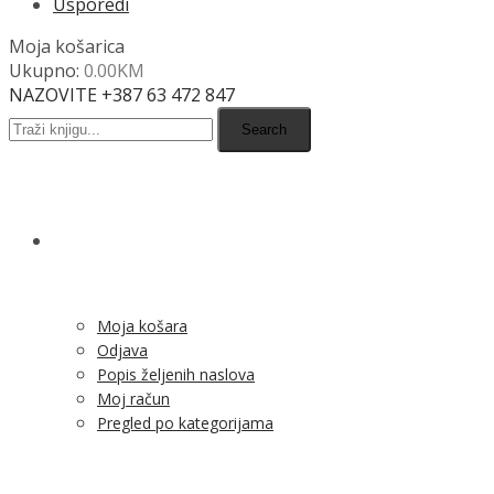
Usporedi
Moja košarica
Ukupno:
0.00
KM
NAZOVITE +387 63 472 847
Search
SHOP
Moja košara
Odjava
Popis željenih naslova
Moj račun
Pregled po kategorijama