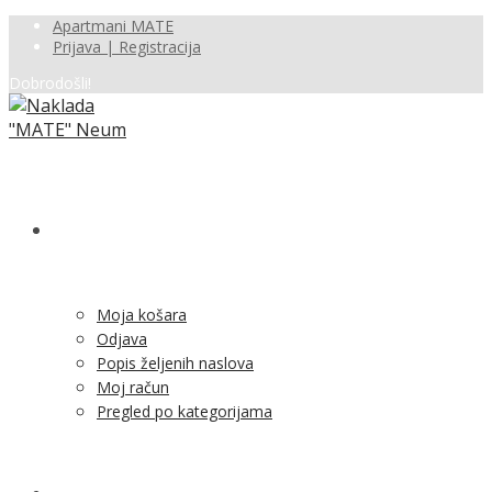
Apartmani MATE
Prijava | Registracija
Dobrodošli!
SHOP
Moja košara
Odjava
Popis željenih naslova
Moj račun
Pregled po kategorijama