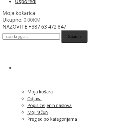
Usporedi
Moja košarica
Ukupno:
0.00
KM
NAZOVITE +387 63 472 847
Search
SHOP
Moja košara
Odjava
Popis željenih naslova
Moj račun
Pregled po kategorijama