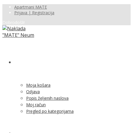
Apartmani MATE
Prijava | Registracija
Dobrodošli!
SHOP
Moja košara
Odjava
Popis željenih naslova
Moj račun
Pregled po kategorijama