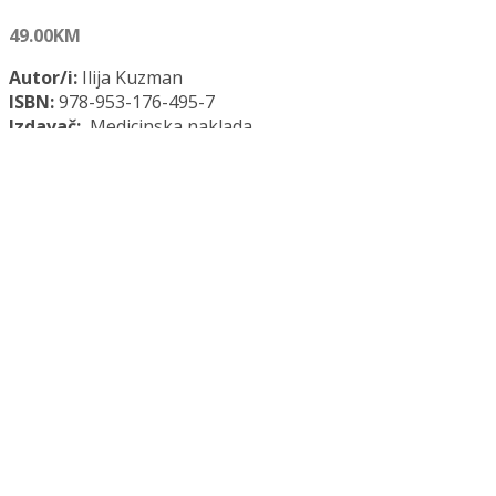
49.00
KM
Autor/i:
Ilija Kuzman
ISBN:
978-953-176-495-7
Izdavač:
Medicinska naklada
Opće informacije:
Meki uvez, 330 str., 17 x 24 cm
Jezik:
Hrvatski jezik
Kategorija:
Medicina
INFEKTOLOGIJA količina
Dodaj u košaricu
Dodaj na popis željenih naslova
Dodaj na popis željenih naslova
Uporedi...
Opis
Recenzije (0)
Opis