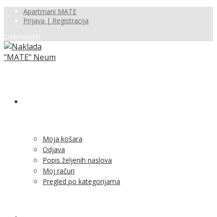
Apartmani MATE
Prijava | Registracija
Dobrodošli!
SHOP
Moja košara
Odjava
Popis željenih naslova
Moj račun
Pregled po kategorijama