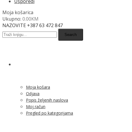
Usporedi
Moja košarica
Ukupno:
0.00
KM
NAZOVITE +387 63 472 847
Search
SHOP
Moja košara
Odjava
Popis željenih naslova
Moj račun
Pregled po kategorijama