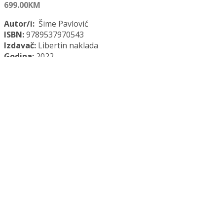
699.00
KM
Autor/i:
Šime Pavlović
ISBN:
9789537970543
Izdavač:
Libertin naklada
Godina:
2022.
Opće informacije:
Tvrdi uvez, 1514 str.
Jezik:
Hrvatski jezik
Kategorije:
Libertin Naklada
,
Pravo
JAVNA NABAVA količina
Dodaj u košaricu
Dodaj na popis željenih naslova
Dodaj na popis željenih naslova
Uporedi...
Opis
Recenzije (0)
Opis